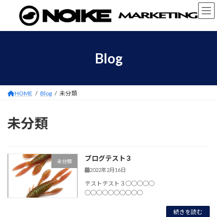
コ
ナ
ン
ビ
テ
ゲ
ン
ー
ツ
シ
へ
ョ
Blog
ス
ン
キ
に
ッ
移
プ
動
HOME
Blog
未分類
未分類
ブログテスト３
未分類
2022年2月16日
テストテスト３○○○○○
○○○○○○○○○○
続きを読む