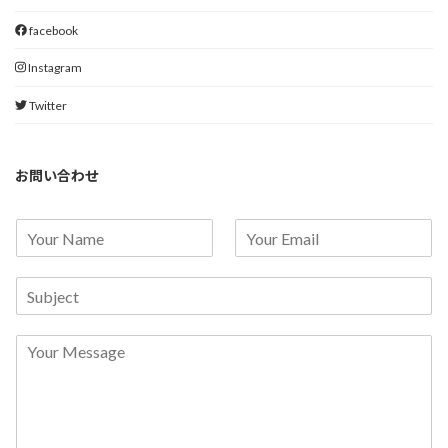
facebook
Instagram
Twitter
お問い合わせ
お
E
名
m
前
a
タ
*
i
イ
l
ト
ア
本
ル
ド
文
レ
*
ス
*